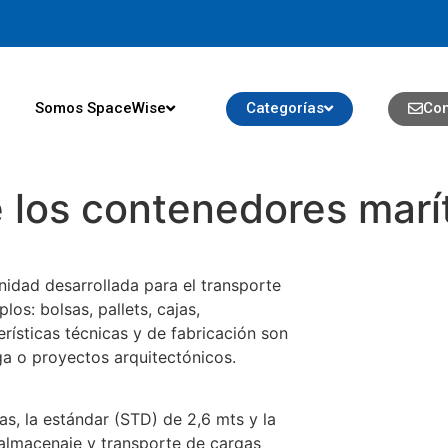
Somos SpaceWise
Categorías
Con
e los contenedores marí
idad desarrollada para el transporte
os: bolsas, pallets, cajas,
rísticas técnicas y de fabricación son
a o proyectos arquitectónicos.
as, la estándar (STD) de 2,6 mts y la
almacenaje y transporte de cargas