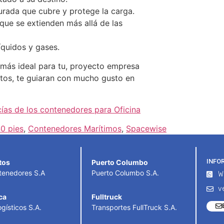
urada que cubre y protege la carga.
que se extienden más allá de las
íquidos y gases.
más ideal para tu, proyecto empresa
rtos, te guiaran con mucho gusto en
ías de los contenedores para Oficina
0 pies
,
Contenedores Marítimos
,
Spacewise
INFO
tos
Puerto Columbo
tenedores S.A
Puerto Columbo S.A.
W
v
ca
Fulltruck
gísticos S.A.
Transportes FullTruck S.A.