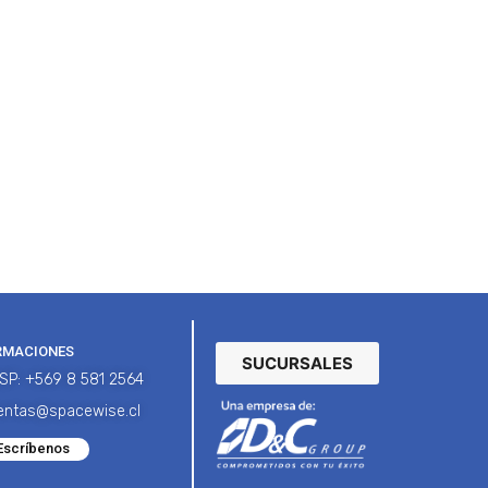
RMACIONES
SUCURSALES
SP: +569 8 581 2564
entas@spacewise.cl
Escríbenos