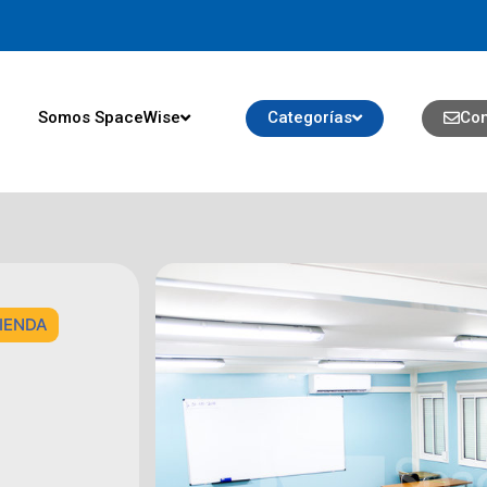
Somos SpaceWise
Categorías
Con
IENDA