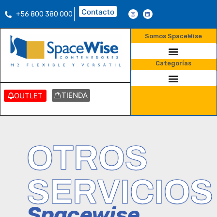
Contacto
+56 800 380 000
Somos SpaceWise
Categorías
TIENDA
OUTLET
OTROS
SERVICIOS
Spacewise