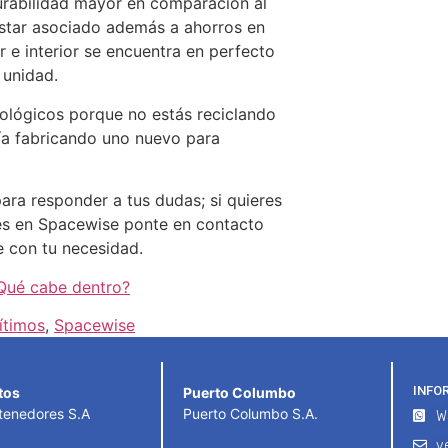
rabilidad mayor en comparación al
star asociado además a ahorros en
r e interior se encuentra en perfecto
 unidad.
ológicos porque no estás reciclando
ría fabricando uno nuevo para
ara responder a tus dudas; si quieres
es en Spacewise ponte en contacto
 con tu necesidad.
Qué cabe dentro?
ítimos
,
Spacewise
INFO
tos
Puerto Columbo
tenedores S.A
Puerto Columbo S.A.
W
v