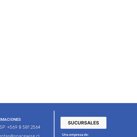
RMACIONES
SUCURSALES
SP: +569 8 581 2564
entas@spacewise.cl