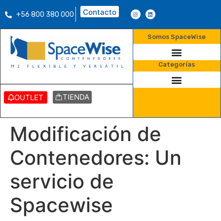
Contacto
+56 800 380 000
Somos SpaceWise
Categorías
TIENDA
OUTLET
Modificación de
Contenedores: Un
servicio de
Spacewise