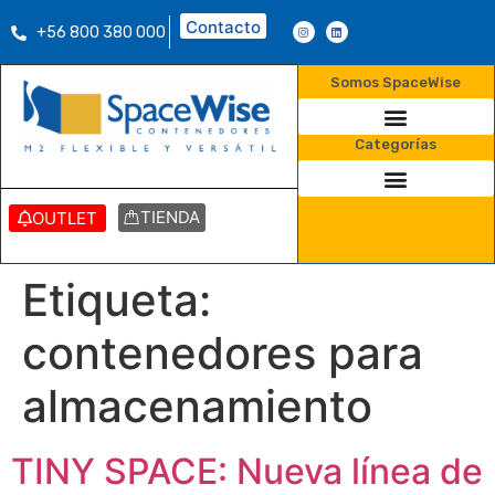
Contacto
+56 800 380 000
Somos SpaceWise
Categorías
TIENDA
OUTLET
Etiqueta:
contenedores para
almacenamiento
TINY SPACE: Nueva línea de