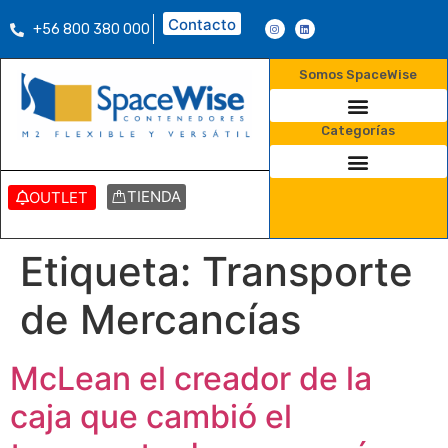
Contacto
+56 800 380 000
Somos SpaceWise
Categorías
TIENDA
OUTLET
Etiqueta:
Transporte
de Mercancías
McLean el creador de la
caja que cambió el