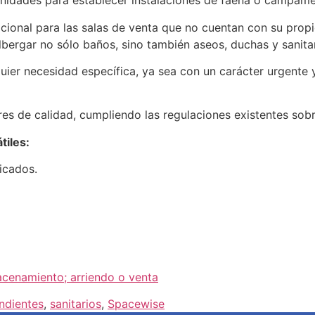
 unidades para establecer instalaciones de faena o campame
ional para las salas de venta que no cuentan con su propio
bergar no sólo baños, sino también aseos, duchas y sanita
ier necesidad específica, ya sea con un carácter urgente 
s de calidad, cumpliendo las regulaciones existentes sobr
tiles:
icados.
cenamiento; arriendo o venta
ndientes
,
sanitarios
,
Spacewise